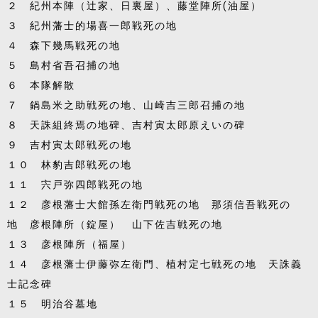
２ 紀州本陣（辻家、日裏屋）、藤堂陣所(油屋）
３ 紀州藩士的場喜一郎戦死の地
４ 森下幾馬戦死の地
５ 島村省吾召捕の地
６ 本隊解散
７ 鍋島米之助戦死の地、山崎吉三郎召捕の地
８ 天誅組終焉の地碑、吉村寅太郎原えいの碑
９ 吉村寅太郎戦死の地
１０ 林豹吉郎戦死の地
１１ 宍戸弥四郎戦死の地
１２ 彦根藩士大館孫左衛門戦死の地 那須信吾戦死の
地 彦根陣所（錠屋） 山下佐吉戦死の地
１３ 彦根陣所（福屋）
１４ 彦根藩士伊藤弥左衛門、植村定七戦死の地 天誅義
士記念碑
１５ 明治谷墓地