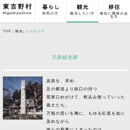
村民の方
観光したい方
移住に興味があ
る方
TOP
観光
天誅組史跡
天誅組史跡
血路を、求め、
足の郷道より銃口の待つ
鷲家口めがけて、斬込み散っていった
義士たち。
万魁の思いを胸に、もゆる紅葉を血に
染めながら
彼らの脳裏によぎったのは、